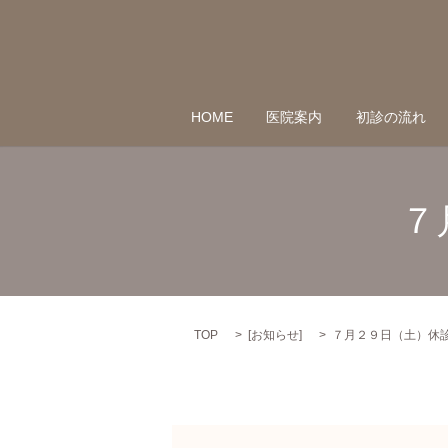
HOME
医院案内
初診の流れ
７
TOP
[
お知らせ
]
７月２９日（土）休